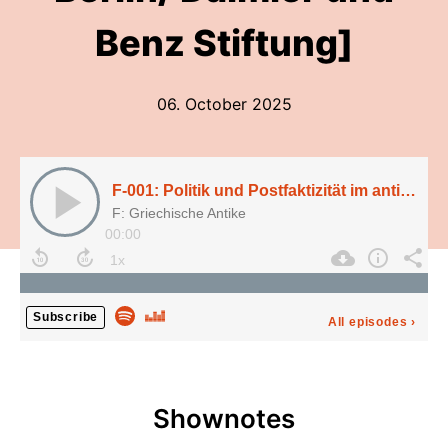
Benz Stiftung]
06. October 2025
F-001: Politik und Postfaktizität im antiken Athen, mit Prof. Dr. Chr. Degelmann [HU Berlin/ Daimler und Benz Stiftung]
F: Griechische Antike
00:00
Subscribe
All episodes
›
Shownotes