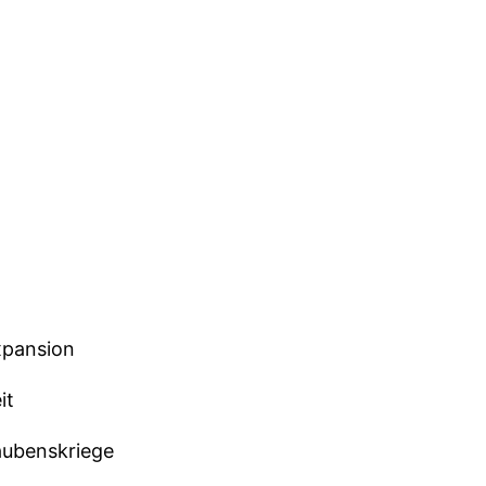
xpansion
it
aubenskriege