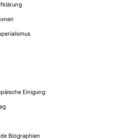
fklärung
tionen
mperialismus
opäische Einigung
ieg
de Biographien