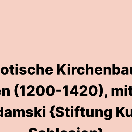
otische Kirchenba
n (1200-1420), mit 
amski {Stiftung K