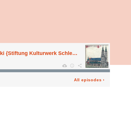
J-003: Gotische Kirchenbaukunst in Schlesien (1200-1420), mit Prof. Dr. Jakub Adamski {Stiftung Kulturwerk Schlesien}
All episodes
›