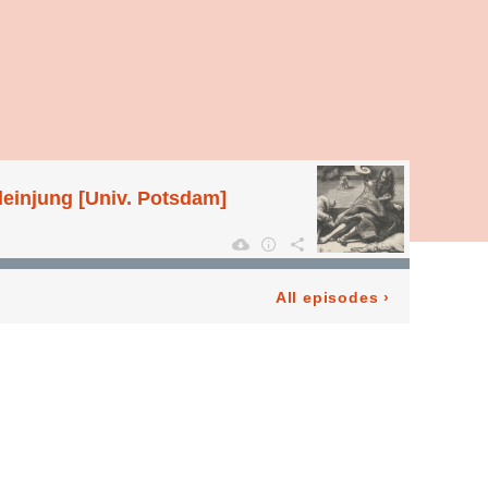
Kleinjung [Univ. Potsdam]
All episodes
›