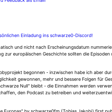
d Feedback als Email!
sönlichen Einladung ins schwarze0-Discord!
atisch und nicht nach Erscheinungsdatum nummerier
 zur europäischen Geschichte sollten die Episoden
bbyprojekt begonnen - inzwischen habe ich aber du
lichkeit gewonnen, mehr und bessere Folgen für Ge
"schwarze Null" bleibt - die Einnahmen werden verwen
affen, den Podcast zu betreiben und weiterzuentw
te Europas" by schwarze0fm (Tobias Jakobi) first pu