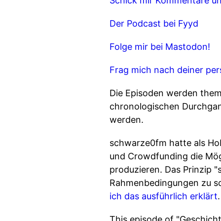
Schick mir Kommentare un
Der Podcast bei Fyyd
Folge mir bei Mastodon!
Frag mich nach deiner per
Die Episoden werden them
chronologischen Durchgang
werden.
schwarze0fm hatte als Ho
und Crowdfunding die Mög
produzieren. Das Prinzip 
Rahmenbedingungen zu sch
ich das ausführlich erklärt
.
This episode of "Geschich