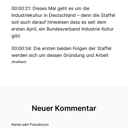
00:00:21: Dieses Mal geht es um die
Industriekultur in Deutschland – denn die Staffel
soll auch darauf hinweisen dass es seit dem
ersten April, ein Bundesverband Industrie Kultur
gibt.
00:00:34: Die ersten beiden Folgen der Staffel
werden sich um dessen Gründung und Arbeit
drehen.
00:00:38: Danach folgen einige Interviews zu
bedeutenden Städten der Industriekultur, wie
etwa zum Industriemuseum Ferropolis das in
Sachsen-Anhalt auf dem Gelände eines
ehemaligen Braunkohletagebaus zu finden ist
Neuer Kommentar
oder der Zeche Zäufer ein einer Förderanlage
für Steinkohle eben Nordrhein-Westfälischen
Essen.
Name oder Pseudonym